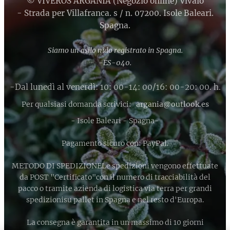
© VIVEROS ARGANIA (Negozio online) Vivaio
- Strada per Villafranca. s / n. 07200. Isole Baleari.
Spagna.
Siamo un asilo nido registrato in Spagna.
-ES-040.
-Dal lunedì al venerdì: 10: 00-14: 00/16: 00-20: 00. h.
Per qualsiasi domanda scrivici:
argania@outlook.es
- Isole Baleari - Spagna-
Pagamento sicuro con: PayPal.
METODO DI SPEDIZIONELe spedizioni vengono effettuate
da POST "Certificato"con il numero di tracciabilità del
pacco o tramite azienda di logistica via terra per grandi
spedizionisu pallet in Spagna e nel resto d'Europa.
La consegna è garantita in un massimo di 10 giorni