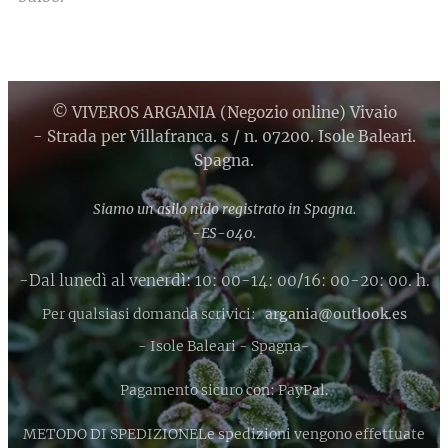
© VIVEROS ARGANIA (Negozio online) Vivaio
- Strada per Villafranca. s / n. 07200. Isole Baleari.
Spagna.
Siamo un asilo nido registrato in Spagna.
-ES-040.
-Dal lunedì al venerdì: 10: 00-14: 00/16: 00-20: 00. h.
Per qualsiasi domanda scrivici:
argania@outlook.es
- Isole Baleari - Spagna-
Pagamento sicuro con: PayPal.
METODO DI SPEDIZIONELe spedizioni vengono effettuate