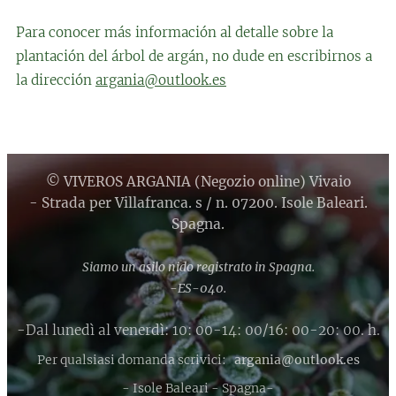
Para conocer más información al detalle sobre la
plantación del árbol de argán, no dude en escribirnos a
la dirección
argania@outlook.es
© VIVEROS ARGANIA (Negozio online) Vivaio
- Strada per Villafranca. s / n. 07200. Isole Baleari.
Spagna.
Siamo un asilo nido registrato in Spagna.
-ES-040.
-Dal lunedì al venerdì: 10: 00-14: 00/16: 00-20: 00. h.
Per qualsiasi domanda scrivici:
argania@outlook.es
- Isole Baleari - Spagna-