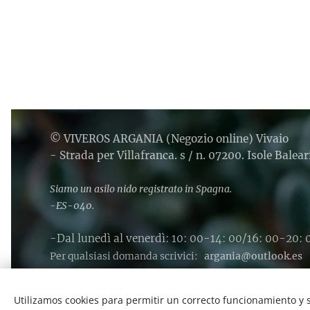
© VIVEROS ARGANIA (Negozio online) Vivaio
- Strada per Villafranca. s / n. 07200. Isole Balear
Siamo un asilo nido registrato in Spagna.
-ES-040.
-Dal lunedì al venerdì: 10: 00-14: 00/16: 00-20: 0
Per qualsiasi domanda scrivici:
argania@outlook.es
Utilizamos cookies para permitir un correcto funcionamiento y