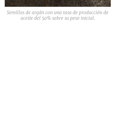
Semillas de argán con una tasa de producción de
aceite del 50% sobre su peso inicial.