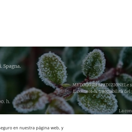
i. Spagna.
METODO DI SPEDIZIONELe spe
il numero di tracciabilità del
0. h.
La con
 seguro en nuestra página web, y
Lingue
Español
English