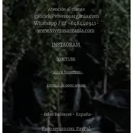
Atención al cliente
gabriel@viverosargania.com
Whatsapp / tlf -648440341-
www.viverosargania.com
INSTAGRAM
YOUTUBE
-
Sobre Nosotros-
Formas de pago seguro
- Islas Baleares - España-
Pago seguro con: PayPal.