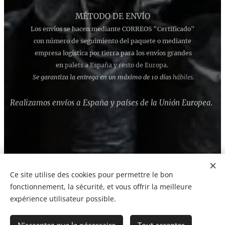
MÉTODO DE ENVÍO
Los envíos se hacen mediante CORREOS "Certificado"
con número de seguimiento del paquete o mediante
empresa logística por tierra para los envíos grandes
en
palets a España y resto de Europa
.
Se garantiza la entrega en un máximo de 10 días
hábiles.
Realizamos envíos a España y países de la Unión Europea.
Ce site utilise des cookies pour permettre le bon
Cookies
fonctionnement, la sécurité, et vous offrir la meilleure
expérience utilisateur possible.
Langues
Español
English
Italiano
Português
Ελληνικά