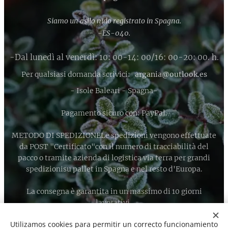
Siamo un asilo nido registrato in Spagna.
-ES-040.
-Dal lunedì al venerdì: 10: 00-14: 00/16: 00-20: 00. h.
Per qualsiasi domanda scrivici:
argania@outlook.es
- Isole Baleari - Spagna-
Pagamento sicuro con: PayPal.
METODO DI SPEDIZIONELe spedizioni vengono effettuate
da POST "Certificato"con il numero di tracciabilità del
pacco o tramite azienda di logistica via terra per grandi
spedizionisu pallet in Spagna e nel resto d'Europa.
La consegna è garantita in un massimo di 10 giorni
lavorativi.
Utilizamos cookies para permitir un correcto funcionamiento