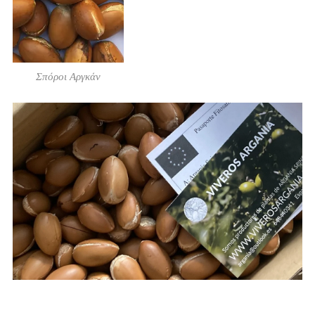
Σπόροι Αργκάν