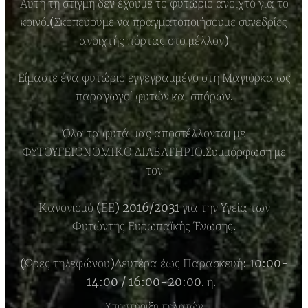
Αυτή τη στιγμή δεν έχουμε το φυτώριο ανοιχτό για το
κοινό.(Σκοπεύουμε να πραγματοποιήσουμε συνεδρίες
ανοιχτής πόρτας στο μέλλον)
Είμαστε ένα φυτώριο εγγεγραμμένο στη Μαγιόρκα ως
παραγωγοί φυτών και σπόρων.
Όλα τα φυτά μας αποστέλλονται με
ΦΥΤΟΥΓΕΙΟΝΟΜΙΚΟ ΔΙΑΒΑΤΗΡΙΟ.Συμμόρφωση με
τον
Κανονισμό (ΕΕ) 2016/2031 για την Υγεία των
Φυτώντης Ευρωπαϊκής Ένωσης.
(Ώρες τηλεφώνου)Δευτέρα έως Παρασκευή: 10:00-
14:00 / 16:00-20:00. η.
Υποστήριξη πελατών