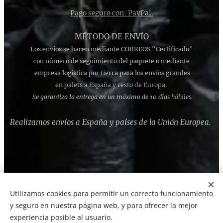
Pago seguro con: PayPal.
MÉTODO DE ENVÍO
Los envíos se hacen mediante CORREOS "Certificado"
con número de seguimiento del paquete o mediante
empresa logística por tierra para los envíos grandes
en
palets a España y resto de Europa
.
Se garantiza la entrega en un máximo de 10 días
hábiles.
Realizamos envíos a España y países de la Unión Europea.
Utilizamos cookies para permitir un correcto funcionamiento
Cookies
y seguro en nuestra página web, y para ofrecer la mejor
experiencia posible al usuario.
Idiomas