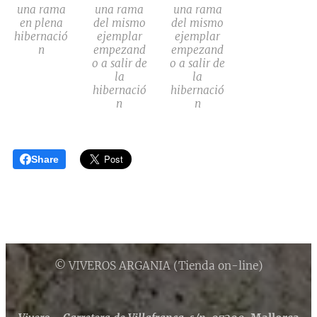
una rama
una rama
una rama
en plena
del mismo
del mismo
hibernació
ejemplar
ejemplar
n
empezand
empezand
o a salir de
o a salir de
la
la
hibernació
hibernació
n
n
Share
© VIVEROS ARGANIA (Tienda on-line)